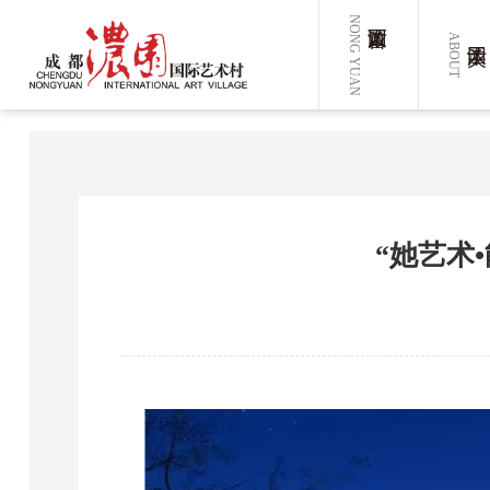
NONG YUAN
ABOUT
“她艺术