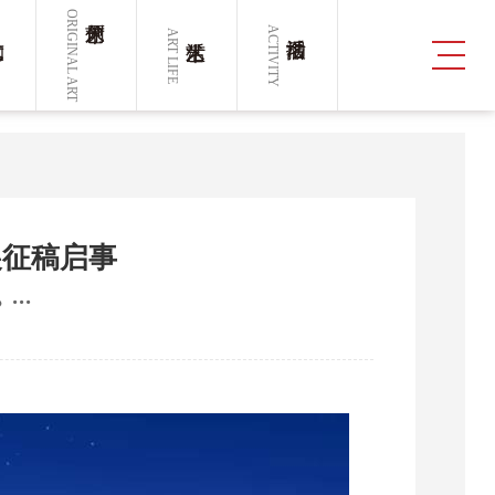
ORIGINAL ART
ACTIVITY
ART LIFE
展征稿启事