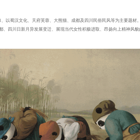
1、以蜀汉文化、天府芙蓉、大熊猫、成都及四川民俗民风等为主要题材
成都、四川日新月异发展变迁、展现当代女性积极进取、昂扬向上精神风貌