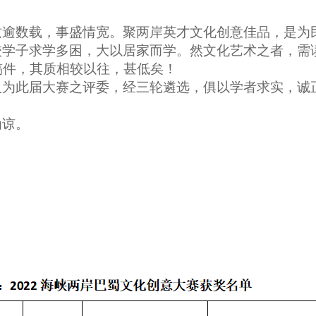
兹逾数载，事盛情宽。聚两岸英才文化创意佳品，是为
校学子求学多困，大以居家而学。然文化艺术之者，需
稿件，其质相较以往，甚低矣！
人为此届大赛之评委，经三轮遴选，俱以学者求实，诚
为谅。