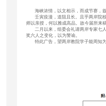
海峡浓情，以文相示，而成节赛，
壬寅疫漫，道阻且长。且乎两岸院
师以亲授，何以雅成高品。故今届所来
二月以来，组委会礼请两岸专家七
奖六人之变化，以为警谕。
特此广告，望两岸教院学子能周知