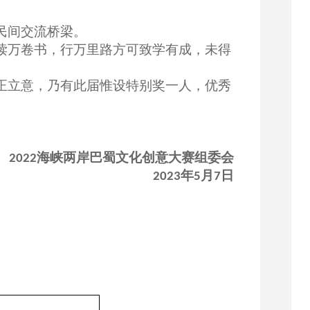
民间交流桥梁。
读万卷书，行万里路方可致学有成，未得
正立意，乃有此届惟设特别奖一人，优秀
海峡两岸巴蜀文化创意大赛组委会
2022
年
月
日
2023
5
7