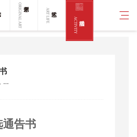
ORIGINAL ART
ART LIFE
ACTIVITY
书
选通告书