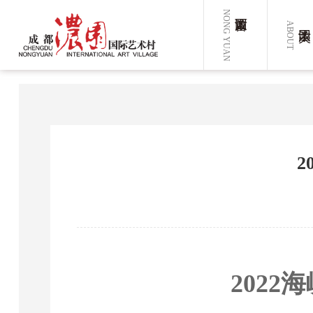
NONG YUAN
ABOUT
202