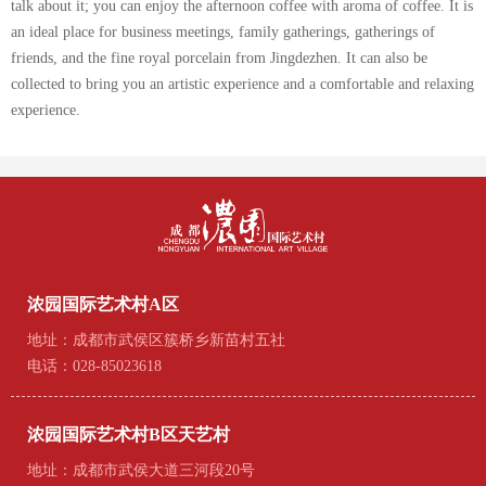
talk about it; you can enjoy the afternoon coffee with aroma of coffee. It is
an ideal place for business meetings, family gatherings, gatherings of
friends, and the fine royal porcelain from Jingdezhen. It can also be
collected to bring you an artistic experience and a comfortable and relaxing
experience.
浓园国际艺术村A区
地址：成都市武侯区簇桥乡新苗村五社
电话：028-85023618
浓园国际艺术村B区天艺村
地址：成都市武侯大道三河段20号